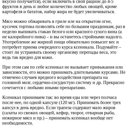
вкусно получается), если включить в свой рацион до 4-5
фруктов в день и любое количество любых овощей, кроме
картофеля и бататов, набор жира не будет увеличиваться.
Мясо можно обжаривать в гриле иле на открытом огне,
кусочек тортика позволять себе по большим праздникам, раз в
неделю выпивать стакан белого или красного сухого вина (а
не калорийного пива) – и вы останетесь стройными надолго.
Употребление же жирной пищи обязательно повысит вес и
потребует приема очередного курса ксеникала. Подумайте –
стоит ли устраивать своему организму перепады веса, это
ведь так вредно для кожи.
При этом сам по себе ксеникал не вызывает привыкания или
зависимости, его можно принимать длительными курсами. Не
отмечено случаев вредного воздействия препарата на
головной мозг, сердечно-сосудистую систему и др. Прекрасно
сочетается с любыми иными препаратами.
Ксеникал принимаем так: во время еды или через полчаса
после нее, по одной капсуле (120 мг). Принимать более трех
капсул в день вредно. Если трапеза содержит мало жиров
(салаты из свежих овощей, кефир, творог, отварная рыба,
нежирное мясо и пр.) – принимать ксеникал вообще нет
необходимости.