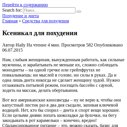
Перейти к содержанию
Search for:
Похудение и диета
Главная
»
Средства для похудения
Ксеникал для похудения
Автор
Haily
На чтение
4 мин.
Просмотров
582
Опубликовано
06.07.2015
Нам, слабым женщинам, вынужденным работать, как сильные
мужчины, и зарабатывать не меньше их, сложно соблюдать
монодиеты – на одной гречке или грейпфрутах не
повкалываешь: ни мыслей в голове, ни силы в руках. Да и
одна лишь диета никогда не сделает женщину худой. Нужно
отлаживать питьевой режим, посещать бассейн с сауной,
ходить на массаж, делать обертывания.
Вот все американские кинозвезды – ну не верю я, чтобы они
капустный листик раз в два дня съедали, запивая ключевой
водицей. Нет, кто бы спорил – диета и спорт вещи хорошие.
Если целыми днями лопать шоколадки да булочки, на бегу
закидывать в рот карамельки – конечно, вредно!
Сбалансированное питание – это, можно сказать, базис для