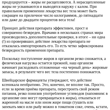
продуцируется – жиры не расщепляются. А нерасщепленные
жиры не усваиваются и выводятся наружу с калом. При
правильном применении лекарства вес тела может быть
сокращен на приличное число килограммов, до пятнадцати
или даже до двадцати процентов веса тела!
Принцип действия препарата эффективен, прост и
совершенно безвреден. Врачами в нескольких странах мира
производились дополнительные проверки, в итоге – ни одна
(!) из проверявших действие лекарства препарата не
отказалась импортировать его. То есть четко зафиксирована
безвредность применения препарата.
Поскольку поступление жиров в организм резко снижается, а
физическая нагрузка остается прежней, наш организм
начинает расходовать отложенные «на черный день» жировые
запасы, в результате чего вес тела постепенно понижается.
Швейцарские фармацевты утверждают, что действие
ксеникала необратимо. Это, конечно, не вполне так. Просто,
если за время приёма препарата, перестроить свой режим
питания, резко понизив употребление углеводов (напомним: в
организме они могут превращаться в жиры), отказаться от
жаренной на масле или ином жире пищи (тушить или
запекать мясо или рыбу можно в томатном соке, очень, кстати,