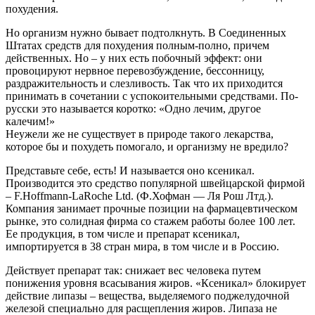
похудения.
Но организм нужно бывает подтолкнуть. В Соединенных
Штатах средств для похудения полным-полно, причем
действенных. Но – у них есть побочный эффект: они
провоцируют нервное перевозбуждение, бессонницу,
раздражительность и слезливость. Так что их приходится
принимать в сочетании с успокоительными средствами. По-
русски это называется коротко: «Одно лечим, другое
калечим!»
Неужели же не существует в природе такого лекарства,
которое бы и похудеть помогало, и организму не вредило?
Представьте себе, есть! И называется оно ксеникал.
Производится это средство популярной швейцарской фирмой
– F.Hoffmann-LaRoche Ltd. (Ф.Хофман — Ля Рош Лтд.).
Компания занимает прочные позиции на фармацевтическом
рынке, это солидная фирма со стажем работы более 100 лет.
Ее продукция, в том числе и препарат ксеникал,
импортируется в 38 стран мира, в том числе и в Россию.
Действует препарат так: снижает вес человека путем
понижения уровня всасывания жиров. «Ксеникал» блокирует
действие липазы – вещества, выделяемого поджелудочной
железой специально для расщепления жиров. Липаза не