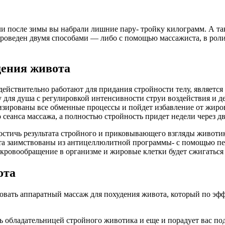
ли после зимы вы набрали лишние пару- тройку килограмм. А та
проведен двумя способами — либо с помощью массажиста, в рол
дения живота
ействительно работают для придания стройности телу, является
 для душа с регулировкой интенсивности струи воздействия и д
ктивизированы все обменные процессы и пойдет избавление от жи
сеанса массажа, а полностью стройность придет недели через дв
остичь результата стройного и приковывающего взгляды животика
та заимствованы из антицеллюлитной программы- с помощью п
 кровообращение в организме и жировые клетки будет сжигаться
ота
бовать аппаратный массаж для похудения живота, который по эф
ть обладательницей стройного животика и еще и порадует вас 