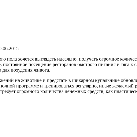
0.06.2015
го пола хочется выглядеть идеально, получать огромное количе
е, постоянное посещение ресторанов быстрого питания и тяга к
а для похудения живота.
ложений на животике и предстать в шикарном купальнике обновл
о полной программе и тренироваться регулярно, иначе желаемый 
е требует огромного количества денежных средств, как пластиче