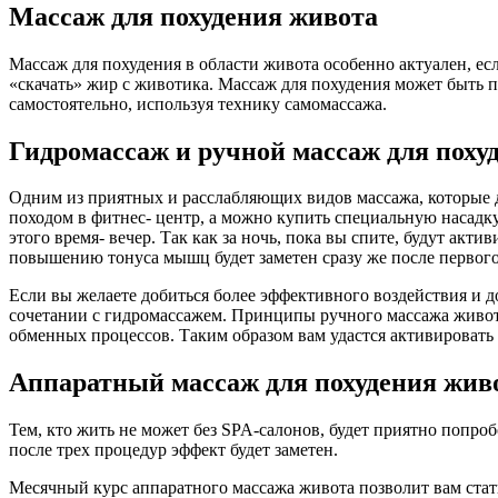
Массаж для похудения живота
Массаж для похудения в области живота особенно актуален, ес
«скачать» жир с животика. Массаж для похудения может быть 
самостоятельно, используя технику самомассажа.
Гидромассаж и ручной массаж для поху
Одним из приятных и расслабляющих видов массажа, которые д
походом в фитнес- центр, а можно купить специальную насадку
этого время- вечер. Так как за ночь, пока вы спите, будут а
повышению тонуса мышц будет заметен сразу же после первого 
Если вы желаете добиться более эффективного воздействия и д
сочетании с гидромассажем. Принципы ручного массажа живо
обменных процессов. Таким образом вам удастся активировать
Аппаратный массаж для похудения жив
Тем, кто жить не может без SPA-салонов, будет приятно попро
после трех процедур эффект будет заметен.
Месячный курс аппаратного массажа живота позволит вам ста