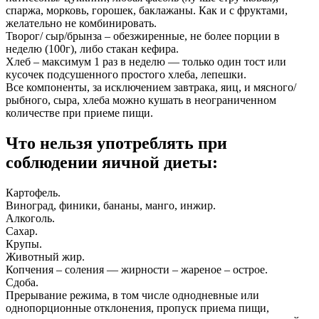
спаржа, морковь, горошек, баклажаны. Как и с фруктами,
желательно не комбинировать.
Творог/ сыр/брынза – обезжиренные, не более порции в
неделю (100г), либо стакан кефира.
Хлеб – максимум 1 раз в неделю — только один тост или
кусочек подсушенного простого хлеба, лепешки.
Все компоненты, за исключением завтрака, яиц, и мясного/
рыбного, сыра, хлеба можно кушать в неограниченном
количестве при приеме пищи.
Что нельзя употреблять при
соблюдении яичной диеты:
Картофель.
Виноград, финики, бананы, манго, инжир.
Алкоголь.
Сахар.
Крупы.
Животный жир.
Копчения – соления — жирности – жареное – острое.
Сдоба.
Прерывание режима, в том числе однодневные или
однопорционные отклонения, пропуск приема пищи,