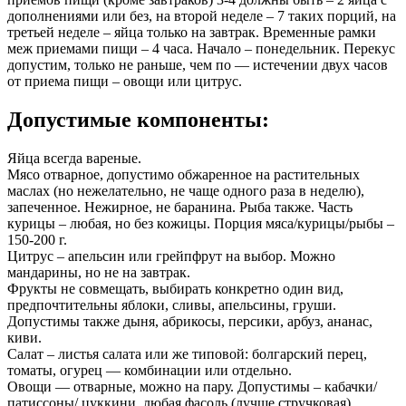
дополнениями или без, на второй неделе – 7 таких порций, на
третьей неделе – яйца только на завтрак. Временные рамки
меж приемами пищи – 4 часа. Начало – понедельник. Перекус
допустим, только не раньше, чем по — истечении двух часов
от приема пищи – овощи или цитрус.
Допустимые компоненты:
Яйца всегда вареные.
Мясо отварное, допустимо обжаренное на растительных
маслах (но нежелательно, не чаще одного раза в неделю),
запеченное. Нежирное, не баранина. Рыба также. Часть
курицы – любая, но без кожицы. Порция мяса/курицы/рыбы –
150-200 г.
Цитрус – апельсин или грейпфрут на выбор. Можно
мандарины, но не на завтрак.
Фрукты не совмещать, выбирать конкретно один вид,
предпочтительны яблоки, сливы, апельсины, груши.
Допустимы также дыня, абрикосы, персики, арбуз, ананас,
киви.
Салат – листья салата или же типовой: болгарский перец,
томаты, огурец — комбинации или отдельно.
Овощи — отварные, можно на пару. Допустимы – кабачки/
патиссоны/ цуккини, любая фасоль (лучше стручковая),