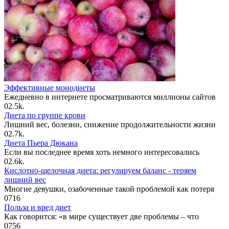
Эффективные монодиеты
Ежедневно в интернете просматриваются миллионы сайтов
0
2.5k.
Диета по группе крови
Лишний вес, болезни, снижение продолжительности жизни
0
2.7k.
Диета Пьера Дюкана
Если вы последнее время хоть немного интересовались
0
2.6k.
Кислотно-щелочная диета: регулируем баланс - теряем
лишний вес
Многие девушки, озабоченные такой проблемой как потеря
0
716
Польза и вред диет
Как говорится: «в мире существует две проблемы – что
0
756