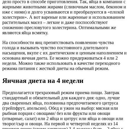
дело просто в способе приготовления. Так, яйца в компании с
жирными животными жирами (сливочным маслом, беконом и
иже с ними) и долго усваиваются и преобразуются в «плохой
холестерин». А вот вареные или жаренные и использованием
растительных масел – легкие и даже поспособствуют
снижению пресловутого холестерина. Оптимальными же
являются яйца всмятку.
На способности яиц препятствовать появлению чувства
голода и вызывать чувство постоянного длительного
насыщения, вкупе с их диетическим и ценным наполнением и
основана яичная диета. Ее можно придерживаться 4 или 2
недели. Можно также использовать в качестве переходного
режима питания с жесткой диеты на обычный режим.
Яичная диета на 4 недели
Предполагается трехразовый режим приема пищи. Завтрак
стандартный и обязательный для каждого дня: одно, лучше
два сваренных яйца, половинка предпочитаемого цитруса
(грейпфрут, апельсин). Обед и ужин на выбор: мясная или
рыбная порция с овощами/ без или фрукты или овощи
(отварные, салат) или 2 яйца и цитрус или яйца и овощи или
творог/сыр и овощи. На первой и четвертой неделях из 14
приемов пищи (кроме завтраков) 3-4 должны быть – 2 яйца с