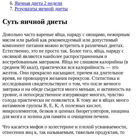
Яичная диета 2 недели
Результаты яичной диеты
Суть яичной диеты
Довольно часто вареные яйца, наряду с овощами, нежирным
мясом или рыбой как рекомендуемый или допустимый
компонент питания можно встретить в различных диетах.
Естественно, это не просто так. Более того, яйца, наряду с
овсянкой являются наиболее распространенным и
востребованным завтраком. Яйца не слишком калорийны (в
среднем 90 ккал), практически вся калорийность — это
желток. Они прекрасно насыщают, причем на длительное
время, не провоцируя желания перекусов. Статистика и
исследования свидетельствуют о том, что после яичного
завтрака и на обеде съедается много меньше, и активность на
уровне, и непосредственное изнуряющее многих, чувство
голода практически не появляется. К тому же в яйцах много
витаминов группы В, Е, К, А полезных кислот,
микроэлементов, белков и ценных биорегуляторов, ниацина
для мозга и холина для памяти и очищения печени.
Что касается мифов о холестерине и плохой усваиваемости,
отнесении яиц к, так называемым, тяжелым продуктам, то