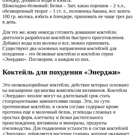
блендер, добавить воды и взбить.
Шоколадно-белковый: Белки – 3шт, какао порошок – 2 ч.л.,
обезжиренный творог – 1 ст. л., половинка банана, все залить
100 гр. молока, взбить в блендере, принимать не чаще трех раз
в день.
Для тех же, кому некогда готовить домашние коктейли,
диетологи разработали коктейли быстрого приготовления.
Добавил воды или молока и все, можно принимать.
Существуют два основных направления коктейлей для
похудения – это белковые коктейли и коктейли серии
«Энерджи». Поговорим, о каждом из них.
Коктейль для похудения «Энерджи»
Это низкокалорийные коктейли, действие которых основано
на насыщении организма комплексом витаминов. Коктейли
«Энерджи» вполне могут на длительный срок стать
стопроцентными заменителями пищи. Эти, по сути
протеиновые коктейли, в своем составе содержат кроме
протеина еще и молочный белок, углеводы сложных и
простых форм, клетчатку и белки растительного
происхождения, витамины и минералы, продукты
пчеловодства. Для подавления усталости в состав коктейлей
«Энерджи» добавляется растение гуарана, которое оказывает