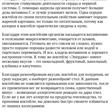
отличную стимуляцию деятельности сердца и нервной
системы. С помощью ацеролы организм получает большие
дозы витамина С и лучше усваивает железо. Одна порция
коктейля по своим питательным свойствам заменяет порцию
жареной картошки, но только по питательным, потому как
калории в коктейле практически сведены к нулю.
Благодаря этим коктейлям организм насыщается витаминами
и полезными микроэлементами, очищается от шлаков,
омолаживается. Готовить же его совсем не сложно, нужно
просто порцию порошка развести молоком или водой и
тщательно перемешать. И все, кладезь витаминов и хорошего
настроения готов. К тому же коктейли «Энерджи» имеют
несколько вкусов – это шоколадный, фруктовый, ванильный,
клубника и капуччино.
Благодаря разнообразным вкусам, коктейли для похудения, не
сразу надоедят, а наоборот разнообразят стол. К данным
коктейлям не появляется привыкания или зависимости, после
их применения вес не возвращается снова, единственный
минус – возможные аллергические реакции на дары пчел.
Если же у вас нет аллергии на продукты пчеловодства, то
принимая коктейли, вы довольно быстро сможете избавиться
от лишних килограммов.