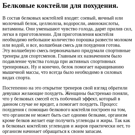
Белковые коктейли для похудения.
В состав белковых коктейлей входят: соевый, яичный или
молочный белок, целлюлоза, водоросли, аминокислоты,
витамины. Они уменьшают чувство голода, дарят прилив сил,
легки в приготовлении. Для приготовления коктейля
необходимо небольшое количество порошка развести молоком
или водой, и все, волшебная смесь для похудения готова.
Эту волшебную смесь первоначально придумали спортивные
тренеры для спортсменов. Главным их назначением было
подавление чувства голода при активных спортивных
тренировках. Ну и конечно, белок помогает наращиванию
мышечной массы, что всегда было необходимо в силовых
видах спорта.
Постепенно на это открытие тренеров свой взгляд обратили
девушки желающие похудеть. Женщины быстренько поняли,
что у белковых смесей есть побочный эффект, который в
данном случае не вредит, а помогает похудеть. Процесс
похудения с помощью белкового коктейля построен на том,
что организм не может быть сыт одними белками, организм
кроме белков желает еще получить углеводы и жиры. Так как
в белковых коктейлях углеводов и жиров практически нет, то
организм начинает обращаться к своим запасам.