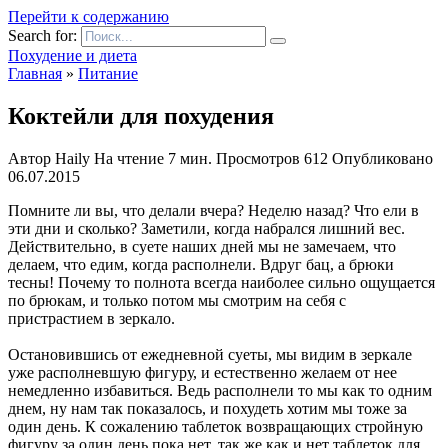
Перейти к содержанию
Search for:
Похудение и диета
Главная
»
Питание
Коктейли для похудения
Автор
Haily
На чтение
7 мин.
Просмотров
612
Опубликовано
06.07.2015
Помните ли вы, что делали вчера? Неделю назад? Что ели в
эти дни и сколько? Заметили, когда набрался лишний вес.
Действительно, в суете наших дней мы не замечаем, что
делаем, что едим, когда располнели. Вдруг бац, а брюки
тесны! Почему то полнота всегда наиболее сильно ощущается
по брюкам, и только потом мы смотрим на себя с
пристрастием в зеркало.
Остановившись от ежедневной суеты, мы видим в зеркале
уже располневшую фигуру, и естественно желаем от нее
немедленно избавиться. Ведь располнели то мы как то одним
днем, ну нам так показалось, и похудеть хотим мы тоже за
один день. К сожалению таблеток возвращающих стройную
фигуру за один день пока нет, так же как и нет таблеток для