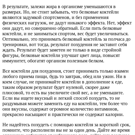
В результате, залежи жира в организме уменьшаются в
размерах. Но, не стоит забывать, что белковые коктейли
являются задумкой спортсменов, и без применения
физических нагрузок, не дадут никакого эффекта. Нет, эффект
они дадут, но совершенно обратный. Если пить белковые
коктейли, и не заниматься спортом, вес будет увеличиваться.
Оптимально, это принимать белковый коктейль за полчаса до
тренировки, вот тогда, результат похудения не заставит себя
ждать. Результат будет заметен не только в виде стройной
фигуры, белковые коктейли улучшат цвет лица, повысят
иммунитет, обогатят организм полезным белком.
Все коктейли для похудения, стоит принимать только взамен
любого приема пищи, будь то завтрак, обед или ужин. Ни в
коем случае, не принимайте коктейли в дополнение к еде,
таким образом результат будет нулевой, скорее даже
плюсовой, то есть вы увеличите свой вес, а не уменьшите.
Если вы ищете вкусный и легкий способ похудеть, то не
раздумывая можете заменить еду на коктейли, тем более что
они вкусны, содержат огромное количество витаминов,
прекрасно насыщают и практически не содержат калории.
Не надейтесь похудеть с помощью коктейля за короткий срок,
помните, что располнели вы не за один день. Дайте же время