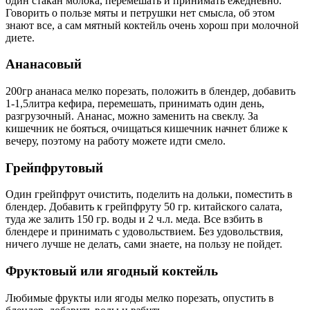
один стакан молока, перемешать и принимать ежедневно.
Говорить о пользе мяты и петрушки нет смысла, об этом
знают все, а сам мятный коктейль очень хорош при молочной
диете.
Ананасовый
200гр ананаса мелко порезать, положить в блендер, добавить
1-1,5литра кефира, перемешать, принимать один день,
разгрузочный. Ананас, можно заменить на свеклу. За
кишечник не бояться, очищаться кишечник начнет ближе к
вечеру, поэтому на работу можете идти смело.
Грейпфрутовый
Один грейпфрут очистить, поделить на дольки, поместить в
блендер. Добавить к грейпфруту 50 гр. китайского салата,
туда же залить 150 гр. воды и 2 ч.л. меда. Все взбить в
блендере и принимать с удовольствием. Без удовольствия,
ничего лучше не делать, сами знаете, на пользу не пойдет.
Фруктовый или ягодный коктейль
Любимые фрукты или ягоды мелко порезать, опустить в