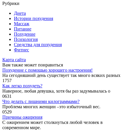
Рубрики
Диета
Истории похудения
Массаж
Питание
Похудение
Психология
Средства для похудения
Фитнес
Карта сайта
Вам также может понравиться
Похудение с помощью хорошего настроения!
На сегодняшний день существует так много всяких разных
1
757
Как легко похудеть?
Наверное, любая девушка, хотя бы раз задумывалась о
0
631
Что делать с лишними килограммами?
Проблема многих женщин –это избыточный вес.
0
529
Причины ожирения
С ожирением может столкнуться любой человек в
современном мире.