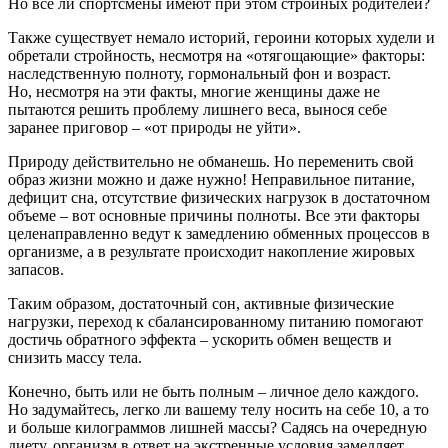
Но все ли спортсмены имеют при этом стройных родителей?
Также существует немало историй, героини которых худели и
обретали стройность, несмотря на «отягощающие» факторы:
наследственную полноту, гормональный фон и возраст.
Но, несмотря на эти факты, многие женщины даже не
пытаются решить проблему лишнего веса, вынося себе
заранее приговор – «от природы не уйти».
Природу действительно не обманешь. Но переменить свой
образ жизни можно и даже нужно! Неправильное питание,
дефицит сна, отсутствие физических нагрузок в достаточном
объеме – вот основные причины полноты. Все эти факторы
целенаправленно ведут к замедлению обменных процессов в
организме, а в результате происходит накопление жировых
запасов.
Таким образом, достаточный сон, активные физические
нагрузки, переход к сбалансированному питанию помогают
достичь обратного эффекта – ускорить обмен веществ и
снизить массу тела.
Конечно, быть или не быть полным – личное дело каждого.
Но задумайтесь, легко ли вашему телу носить на себе 10, а то
и больше килограммов лишней массы? Садясь на очередную
диету, организм в ответ на экстренные условия замедляет