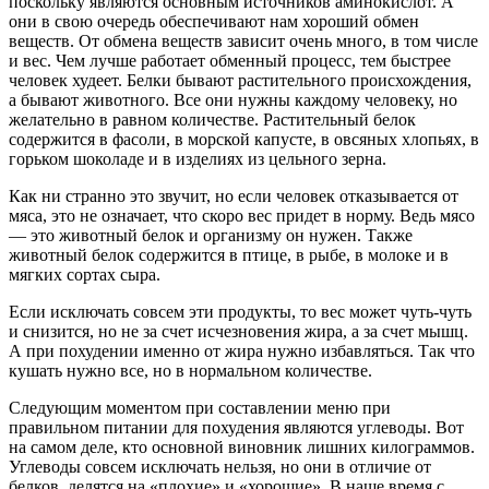
поскольку являются основным источников аминокислот. А
они в свою очередь обеспечивают нам хороший обмен
веществ. От обмена веществ зависит очень много, в том числе
и вес. Чем лучше работает обменный процесс, тем быстрее
человек худеет. Белки бывают растительного происхождения,
а бывают животного. Все они нужны каждому человеку, но
желательно в равном количестве. Растительный белок
содержится в фасоли, в морской капусте, в овсяных хлопьях, в
горьком шоколаде и в изделиях из цельного зерна.
Как ни странно это звучит, но если человек отказывается от
мяса, это не означает, что скоро вес придет в норму. Ведь мясо
— это животный белок и организму он нужен. Также
животный белок содержится в птице, в рыбе, в молоке и в
мягких сортах сыра.
Если исключать совсем эти продукты, то вес может чуть-чуть
и снизится, но не за счет исчезновения жира, а за счет мышц.
А при похудении именно от жира нужно избавляться. Так что
кушать нужно все, но в нормальном количестве.
Следующим моментом при составлении меню при
правильном питании для похудения являются углеводы. Вот
на самом деле, кто основной виновник лишних килограммов.
Углеводы совсем исключать нельзя, но они в отличие от
белков, делятся на «плохие» и «хорошие». В наше время с