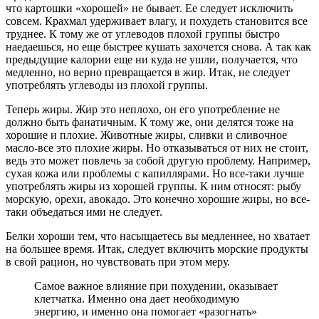
что картошки «хорошей» не бывает. Ее следует исключить
совсем. Крахмал удерживает влагу, и похудеть становится все
труднее. К тому же от углеводов плохой группы быстро
наедаешься, но еще быстрее кушать захочется снова. А так как
предыдущие калории еще ни куда не ушли, получается, что
медленно, но верно превращается в жир. Итак, не следует
употреблять углеводы из плохой группы.
Теперь жиры. Жир это неплохо, он его употребление не
должно быть фанатичным. К тому же, они делятся тоже на
хорошие и плохие. Животные жиры, сливки и сливочное
масло-все это плохие жиры. Но отказываться от них не стоит,
ведь это может повлечь за собой другую проблему. Например,
сухая кожа или проблемы с капиллярами. Но все-таки лучше
употреблять жиры из хорошей группы. К ним относят: рыбу
морскую, орехи, авокадо. Это конечно хорошие жиры, но все-
таки объедаться ими не следует.
Белки хороши тем, что насыщаетесь вы медленнее, но хватает
на большее время. Итак, следует включить морские продукты
в свой рацион, но чувствовать при этом меру.
Cамое важное влияние при похудении, оказывает
клетчатка. Именно она дает необходимую
энергию, и именно она помогает «разогнать»