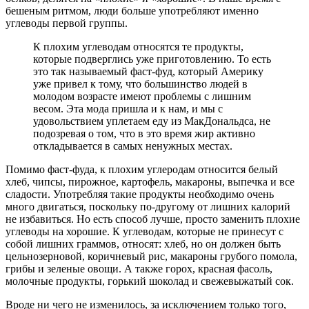
бешеным ритмом, люди больше употребляют именно
углеводы первой группы.
К плохим углеводам относятся те продукты,
которые подверглись уже приготовлению. То есть
это так называемый фаст-фуд, который Америку
уже привел к тому, что большинство людей в
молодом возрасте имеют проблемы с лишним
весом. Эта мода пришла и к нам, и мы с
удовольствием уплетаем еду из МакДональдcа, не
подозревая о том, что в это время жир активно
откладывается в самых ненужных местах.
Помимо фаст-фуда, к плохим углеродам относится белый
хлеб, чипсы, пирожное, картофель, макароны, выпечка и все
сладости. Употребляя такие продукты необходимо очень
много двигаться, поскольку по-другому от лишних калорий
не избавиться. Но есть способ лучше, просто заменить плохие
углеводы на хорошие. К углеводам, которые не принесут с
собой лишних граммов, относят: хлеб, но он должен быть
цельнозерновой, коричневый рис, макароны грубого помола,
грибы и зеленые овощи. А также горох, красная фасоль,
молочные продукты, горький шоколад и свежевыжатый сок.
Вроде ни чего не изменилось, за исключением только того,