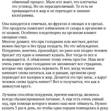
обменный процесс. Мало кто знает, что клетчатка
это углевод. Но он нерасщепляемый. То есть не
превращается в жир и не переходит в лишние
килограммы.
Она находится в семечках, во фруктах и овощах и в орехах.
Эти продукты помогают избавления от сахара в организме и
от шлаков. Особенно плодотворно на организм влияют
овощные соки.
Многие думают, что при голодании или жестких диетах
можно быстро и без труда похудеть. Но это заблуждение.
Похудение, конечно, произойдет, но рано или поздно человек
бросает эту идею и начинает кушать. Вот тогда-то все и
возвращается. А объяснение этому очень простое. Наш мозг
очень умен и при голодании он запоминает все страдания,
которые ему пришлось пережить. И вот, когда человек
начинает снова питаться, как и раньше, организм сразу
переводит все калории в жир. Делается это про запас, а вдруг
человек снова худеть начнет? Вот и получается, что как в
замкнутом круге.
Лучшим способом похудения, причем навсегда, являлось
всегда сбалансированное питание. А еще есть очень умный
ход, при помощи которого можно наш мозг обмануть. Нужно
кушать 5 раз в день, но чтобы одна порция помещалась в руку.