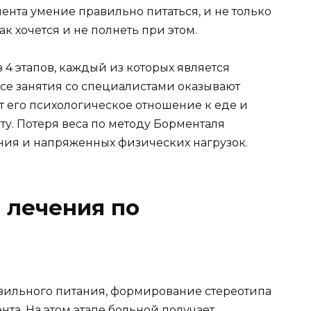
нта умение правильно питаться, и не только
ак хочется и не полнеть при этом.
 4 этапов, каждый из которых является
се занятия со специалистами оказывают
т его психологическое отношение к еде и
у. Потеря веса по методу Борменталя
ния и напряженных физических нагрузок.
 лечения по
вильного питания, формирование стереотипа
нта. На этом этапе больной получает