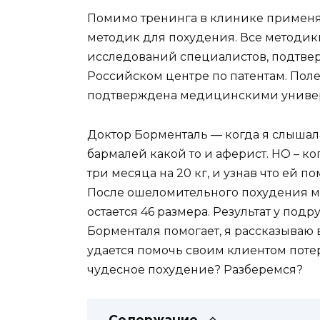
Помимо тренинга в клинике применя
методик для похудения. Все методики
исследований специалистов, подтве
Российском центре по патентам. Пол
подтверждена медицинскими универ
Доктор Борменталь — когда я слышала
бармалей какой то и аферист. НО – ко
три месяца на 20 кг, и узнав что ей п
После ошеломительного похудения мое
остается 46 размера. Результат у под
Борменталя помогает, я рассказываю 
удается помочь своим клиентом потер
чудесное похудение? Разберемся?
Содержание