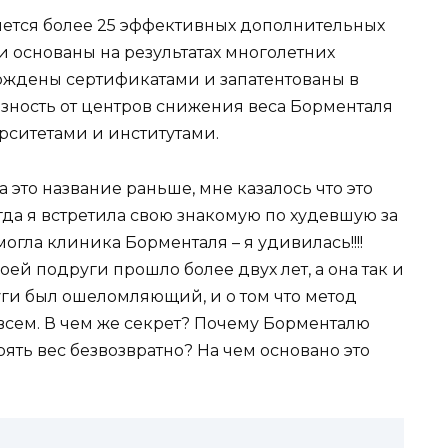
ется более 25 эффективных дополнительных
 основаны на результатах многолетних
рждены сертификатами и запатентованы в
езность от центров снижения веса Борменталя
ситетами и институтами.
 это название раньше, мне казалось что это
гда я встретила свою знакомую по худевшую за
омогла клиника Борменталя – я удивилась!!!!
й подруги прошло более двух лет, а она так и
руги был ошеломляющий, и о том что метод
всем. В чем же секрет? Почему Борменталю
ять вес безвозвратно? На чем основано это