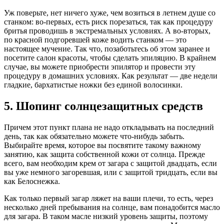
Уж поверьте, нет ничего хуже, чем возиться в летнем душе со
станком: во-первых, есть риск порезаться, так как процедуру
бритья проводишь в экстремальных условиях. А во-вторых,
по красной подгоревшей коже водить станком — это
настоящее мучение. Так что, позаботьтесь об этом заранее и
посетите салон красоты, чтобы сделать эпиляцию. В крайнем
случае, вы можете приобрести эпилятор и провести эту
процедуру в домашних условиях. Как результат — две недели
гладкие, бархатистые ножки без единой волосинки.
5. Шопинг солнцезащитных средств
Причем этот пункт плана не надо откладывать на последний
день, так как обязательно можете что-нибудь забыть.
Выбирайте время, которое вы посвятите такому важному
занятию, как защита собственной кожи от солнца. Прежде
всего, вам необходим крем от загара с защитой двадцать, если
вы уже немного загоревшая, или с защитой тридцать, если вы
как Белоснежка.
Как только первый загар ляжет на ваши плечи, то есть, через
несколько дней пребывания на солнце, вам понадобится масло
для загара. В таком масле низкий уровень защиты, поэтому