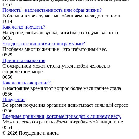
1
757
Полнота - наследственность или образ жизни?
В большинстве случаев мы обвиняем наследственность
1
614
Как легко похудеть?
Наверное, любая девушка, хотя бы раз задумывалась о
0
631
Что делать с лишними килограммами?
Проблема многих женщин –это избыточный вес.
0
529
Причины ожирения
С ожирением может столкнуться любой человек в
современном мире.
0
650
Как лечить ожирение?
В настоящее время этот вопрос более масштабнее стала
0
556
Похудение
Во время похудения организм испытывает сильный стресс
0
756
Вредные привычки, которые приводят к лишнему весу.
Можно легко сократить объем потребляемой пищи, и не
0
554
© 2026 Похудение и диета