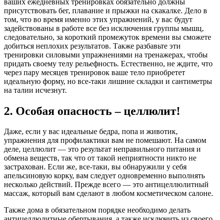
ваших ежедневных тренировках обязательно должны
присутствовать бег, плавание и прыжки на скакалке. Дело в
том, что во время именно этих упражнений, у вас будут
задействованы в работе все без исключения группы мышц,
следовательно, за короткий промежуток времени вы сможете
добиться неплохих результатов. Также разбавьте эти
тренировки силовыми упражнениями на тренажерах, чтобы
придать своему телу рельефность. Естественно, не ждите, что
через пару месяцев тренировок ваше тело приобретет
идеальную форму, но все-таки лишние складки и сантиметры
на талии исчезнут.
2. Особая опасность – целлюлит!
Даже, если у вас идеальные бедра, попа и животик,
упражнения для профилактики вам не помешают. На самом
деле, целлюлит — это результат неправильного питания и
обмена веществ, так что от такой неприятности никто не
застрахован. Если же, все-таки, вы обнаружили у себя
апельсиновую корку, вам следует одновременно выполнять
несколько действий. Прежде всего — это антицеллюлитный
массаж, который вам сделают в любом косметическом салоне.
Также дома в обязательном порядке необходимо делать
антицеллюлитные обертывания, а также исключить из своего