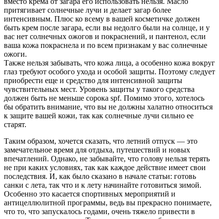
вместо крема от загара его использовать нельзя. Масло
притягивает солнечные лучи и делает загар более
интенсивным. Плюс ко всему в вашей косметичке должен
быть крем после загара, если вы недолго были на солнце, и у
вас нет солнечных ожогов и покраснений, и пантенол, если
ваша кожа покраснела и по всем признакам у вас солнечные
ожоги.
Также нельзя забывать, что кожа лица, а особенно кожа вокруг
глаз требуют особого ухода и особой защиты. Поэтому следует
приобрести еще и средство для интенсивной защиты
чувствительных мест. Уровень защиты у такого средства
должен быть не меньше сорока spf. Помимо этого, хотелось
бы обратить внимание, что вы не должны халатно относиться
к защите вашей кожи, так как солнечные лучи сильно ее
старят.
Таким образом, хочется сказать, что летний отпуск — это
замечательное время для отдыха, путешествий и новых
впечатлений. Однако, не забывайте, что голову нельзя терять
не при каких условиях, так как каждое действие имеет свои
последствия. И, как было сказано в начале статьи: готовь
санки с лета, так что и к лету начинайте готовиться зимой.
Особенно это касается спортивных мероприятий и
антицеллюлитной программы, ведь вы прекрасно понимаете,
что то, что запускалось годами, очень тяжело привести в