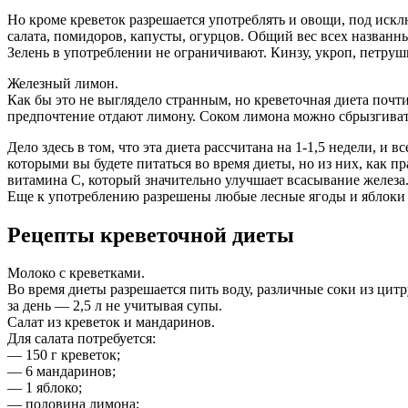
Но кроме креветок разрешается употреблять и овощи, под искл
салата, помидоров, капусты, огурцов. Общий вес всех названны
Зелень в употреблении не ограничивают. Кинзу, укроп, петруш
Железный лимон.
Как бы это не выглядело странным, но креветочная диета почт
предпочтение отдают лимону. Соком лимона можно сбрызгивать
Дело здесь в том, что эта диета рассчитана на 1-1,5 недели, и 
которыми вы будете питаться во время диеты, но из них, как 
витамина С, который значительно улучшает всасывание железа
Еще к употреблению разрешены любые лесные ягоды и яблоки зе
Рецепты креветочной диеты
Молоко с креветками.
Во время диеты разрешается пить воду, различные соки из цит
за день — 2,5 л не учитывая супы.
Салат из креветок и мандаринов.
Для салата потребуется:
— 150 г креветок;
— 6 мандаринов;
— 1 яблоко;
— половина лимона;