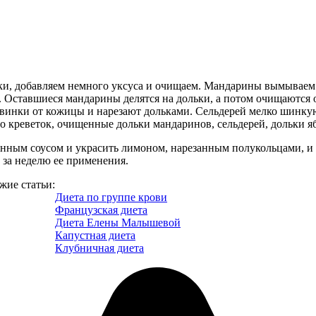
тки, добавляем немного уксуса и очищаем. Мандарины вымывае
. Оставшиеся мандарины делятся на дольки, а потом очищаются 
винки от кожицы и нарезают дольками. Сельдерей мелко шинкую
о креветок, очищенные дольки мандаринов, сельдерей, дольки я
вленным соусом и украсить лимоном, нарезанным полукольцами, и
 за неделю ее применения.
жие статьи:
Диета по группе крови
Французская диета
Диета Елены Малышевой
Капустная диета
Клубничная диета