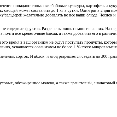
ючение попадают только все бобовые культуры, картофель и куку
х овощей может составлять до 1 кг в сутки. Один раз в 2 дня мо
ку/сельдерей желательно добавлять во все ваши блюда. Чеснок и
и не содержит фруктов. Разрешены лишь немногие из них. На пе
 почти все креветочные блюда, а также добавлять его в различн
все это время в ваш организм не будут поступать продукты, которы
правило, усваивается организмом не более 11% этого микроэлем
.
леных сортов. И яблок, и ягод разрешается съедать до 300 грам
русовых, обезжиренное молоко, а также гранатовый, ананасовый