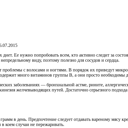
6.07.2015
 диет. Ее нужно попробовать всем, кто активно следит за состо
 непредельному виду, поэтому полезно для сосудов и сердца.
 проблемы с волосами и ногтями. В порядок их приведут микроэ
содержит много витаминов группы В, а они просто необходимы 
ческих заболеваниях — бронхиальной астме, рините, аллергиче
скинезия желчевыводящих путей. Достаточно серьезного подхода
рамм в день. Предпочтение следует отдавать вареному мясу крев
 в коем случаи не пережаривать.